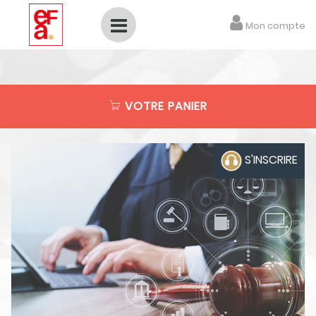
Mon compte
FC
FORMATION CONTINUE
VOTRE PANIER
Notre catalogue de formation
Nos formations E-learning
S'INSCRIRE
Votre panier en cours
Commandes & Factures
Les annonces